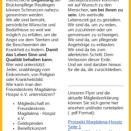
Brückenpflege Reutlingen
wir auf Wunsch zu den
können Schmerzen nahezu
Menschen,
um bei ihnen zu
genommen werden.
sein
. Um wertvolle
Wir alle sind bemüht,
Lebenszeit gut zu gestalten.
persönliche Wünsche und
Wir sind da, um zu reden,
Bedürfnisse so weit wie
um zuzuhören oder um
möglich zu erfüllen, um die
gemeinsam zu schweigen.
Angst vor dem Sterben und
Wir sind da, um pflegende
die Beschwerden der
Angehörige zu entlasten.
Krankheit zu lindern.
Damit
Wir sind da bis zum
das Leben Sinn und
allerletzten Schritt: Dem
Qualität behalten kann.
Verlassen dieser Erde.
Wer wird unterstützt:
Und wir sind darüber hinaus
Jeder, unabhängig vom
für die da, die zurückbleiben.
Einkommen, von Religion
oder Krankheitsbild.
Wie kann man den
Freundeskreis Magdalena-
Unseren Flyer und die
Hospiz e.V. unterstützen?
aktuelle Mitgliedserklärung
können Sie sich gerne hier
Mitgliedschaft im
ansehen und/oder runteladen
Freundeskreis
( .pdf Format):
Magdalena - Hospiz
e.V.
Prospekt Magdalena-Hospiz
Geldspenden
Seite 1
Benefizkonzert