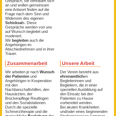
Gespräch, sie vertrauen sich
an und wollen gemeinsam
eine Antwort finden auf die
Frage nach dem Sinn und
Widersinn des eigenen
Schicksal
s. Diese
Gespräche werden von uns
auf Wunsch begleitet und
moderiert.
Wir
begleiten
auch die
Angehörigen im
Abschiednehmen und in ihrer
Trauer.
Zusammenarbeit
Unsere Arbeit
Wir arbeiten je nach
Wunsch
Der Verein besteht aus
der Patienten
und
ehrenamtlich
en
Angehörigen in Kooperation
Begleiterinnen und
mit den
Begleitern, die in einer
Nachbarschaftshilfen, den
speziellen Ausbildung auf
Hausärzten, der
den Einsatz bei den
Brückenpflege Reutlingen
Patienten zu Hause
und den Sozialstationen.
vorbereitet werden.
Durch die spezielle
Bei akuten Krankheiten
Schmerztherapie und die
und/oder eines beginnenden
menschliche
Begleitung
der
Sterbeprozesses kommen